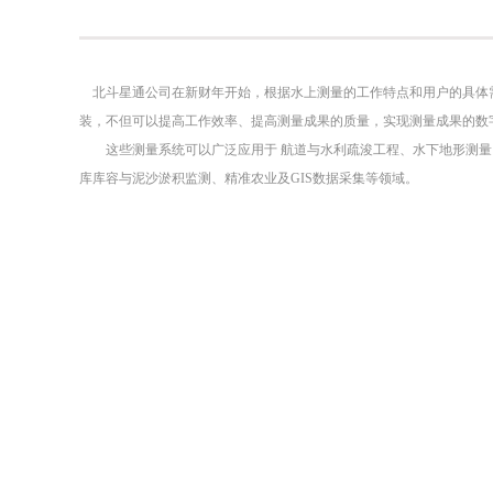
北斗星通公司在新财年开始，根据水上测量的工作特点和用户的具体
装，不但可以提高工作效率、提高测量成果的质量，实现测量成果的数
这些测量系统可以广泛应用于
航道与水利疏浚工程、水下地形测量
库库容与泥沙淤积监测、精准农业及
GIS
数据采集
等领域。