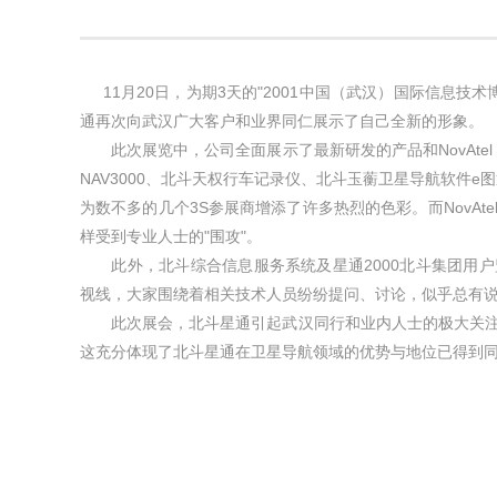
11月20日，为期3天的"2001中国（武汉）国际信息技
通再次向武汉广大客户和业界同仁展示了自己全新的形象。
此次展览中，公司全面展示了最新研发的产品和NovAtel
NAV3000、北斗天权行车记录仪、北斗玉蘅卫星导航软件e
为数不多的几个3S参展商增添了许多热烈的色彩。而NovAtel 
样受到专业人士的"围攻"。
此外，北斗综合信息服务系统及星通2000北斗集团用户
视线，大家围绕着相关技术人员纷纷提问、讨论，似乎总有
此次展会，北斗星通引起武汉同行和业内人士的极大关注
这充分体现了北斗星通在卫星导航领域的优势与地位已得到