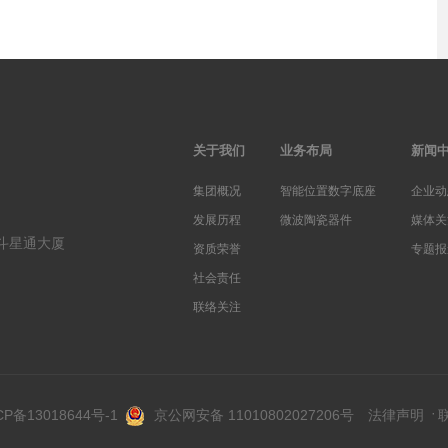
关于我们
业务布局
新闻
集团概况
智能位置数字底座
企业动
发展历程
微波陶瓷器件
媒体关
斗星通大厦
资质荣誉
专题报
社会责任
联络关注
CP备13018644号-1
京公网安备 11010802027206号
法律声明