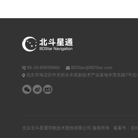
86-10-69939966
BDStar@BDStar.com
北京市海淀区中关村永丰高新技术产业基地丰贤东路7号北
北京北斗星通导航技术股份有限公司 版权所有 备案号：
京I