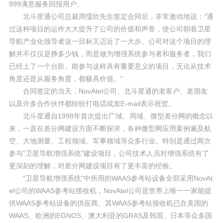
999满意服务回报用户。
北斗星通公司总裁周儒欣先生签定合同后，非常激动地说："通
过这种项目的运作大大提升了公司的价值和声誉，使公司朝着卫星
导航产业化领导者这一目标又迈近了一大步。公司对这个项目的理
解并不仅仅是挣多少钱，而是做为增强系统参与者和服务者，我们
已经上了一个台阶。能参与这样具有重要意义的项目，无论从技术
角度还是从服务角度，都极具价值。"
合同签定的当天，NovAtel公司、北斗星通的老客户、老朋友
以及许多合作伙伴都纷纷打电话或发E-mail表示祝贺。
北斗星通自1998年首次提出广域、局域、微型差分网的概念以
来，一直在差分网建设方面不断探求，各种微型网应用案例遍及航
空、大地测量、工程领域、军事领域等众多行业。特别是通过两次
参与"卫星导航增强系统"建设项目，公司技术人员对增强系统有了
更深刻的理解，对差分网建设项目有了更丰富的经验。
"卫星导航增强系统"中所用的WAAS参考站设备全部采用NovAt
el公司的WAAS参考站接收机，NovAtel公司是世界上唯一一家能提
供WAAS参考站设备的供应商。其WAAS参考站接收机已在美国的
WAAS、欧洲的EGNOS、澳大利亚的GRAS及韩国、日本等众多国