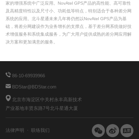
家的增强系统中广泛应用。NovAtel GPS产品的高性能、高可靠性
及高精度特性以及尺寸小、功耗低等特点，特别适合于各种差分网
系统的应用。北斗星通未来几年将仍然以NovAtel GPS产品为基
础，将差分网建设作为业务增长的支撑点，基于差分网系统做好技
术增值服务和系统集成服务，为广大用户提供成熟的差分网应用解
决方案和更加满意的服务。
86-10-69939966
BDStar@BDStar.com
北京市海淀区中关村永丰高新技术
产业基地丰贤东路7号北斗星通大厦
法律声明
联络我们