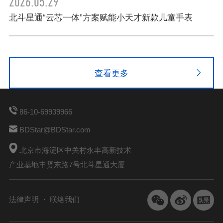
2026.05.29
北斗星通“云芯一体”方案赋能小天才新款儿童手表
查看更多
86-10-69939966
BDStar@BDStar.com
北京市海淀区中关村永丰高新技术
产业基地丰贤东路7号北斗星通大厦
法律声明
联络我们