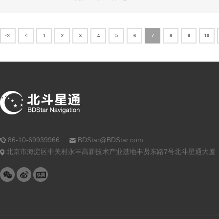
<<
<
1
2
3
4
5
6
7
8
9
10
86-10-69939966
BDStar@BDStar.com
北京市海淀区中关村永丰高新技术产业基地丰贤东路7号北斗星通大厦