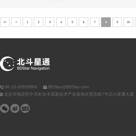
<<
<
1
2
3
4
5
6
7
8
9
10
86-10-69939966
BDStar@BDStar.com
北京市海淀区中关村永丰高新技术产业基地丰贤东路7号北斗星通大厦