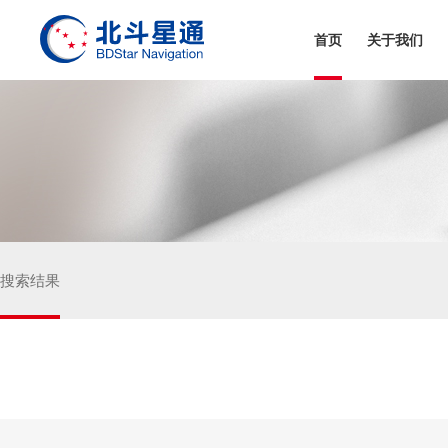
首页
关于我们
和芯星通科技(北京）有限公司
芯与物(上海)技术有限公司
搜索结果
真点科技（北京）有限公司
深圳市华信天线技术有限公司
深圳市天丽汽车电子科技有限公司
嘉兴佳利电子有限公司