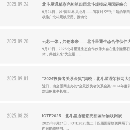
2025.09.24
北斗星通精彩亮相第四届北斗规模应用国际峰会
9月24日，以“同世界 共北斗——智联时空”为主题
极推广北斗规模应用、推动北...
2025.09.20
云芯一体，共创未来——北斗星通生态合作伙伴
9月19日，2025北斗星通生态合作伙伴大会在北京隆
关注北斗星通
体，共创未来”为主题，...
2025.09.01
“2024投资者关系金奖”揭晓，北斗星通荣获两大
近日，由全景网主办的“全景投资者关系金奖”2024年度
杰出IR董事长在...
2025.08.28
IOTE2025｜北斗星通精彩亮相国际物联网展
2025年8月27日，IOTE2025第二十四届国际物
向智能物联网、...